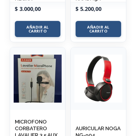
$
3.000,00
$
5.200,00
AÑADIR AL
AÑADIR AL
CARRITO
CARRITO
MICROFONO
CORBATERO
AURICULAR NOGA
LAVALIER 3.5 AUX
NG-904