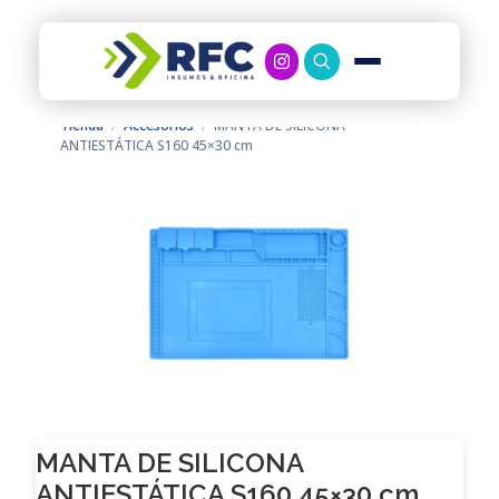
RFC Soluciones
Con 35 años de experiencia, RFC se especializa en muebles de oficina, soluciones tecnológicas y servicio técnico en Río Gallegos. Equipamos espacios de trabajo modernos y eficientes.
Tienda
/
Accesorios
/
MANTA DE SILICONA
ANTIESTÁTICA S160 45×30 cm
MANTA DE SILICONA
ANTIESTÁTICA S160 45×30 cm