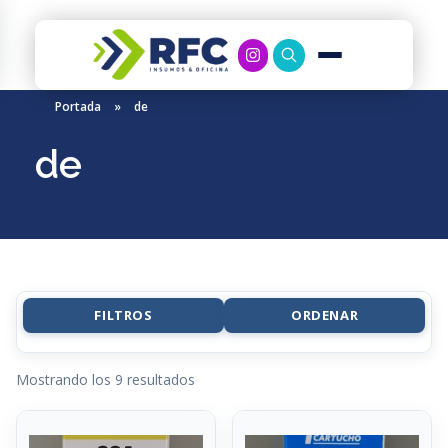
RFC Soluciones
Con 35 años de experiencia, RFC se especializa en muebles de oficina, soluciones tecnológicas y servicio técnico en Río Gallegos. Equipamos espacios de trabajo modernos y eficientes.
Portada
»
de
de
FILTROS
ORDENAR
Mostrando los 9 resultados