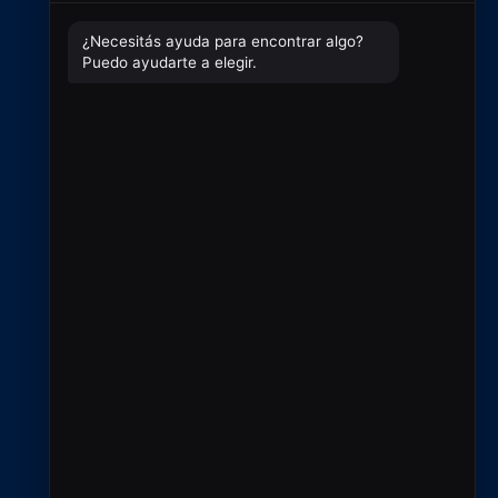
Clientes
Contacto
Contacto
+54 9 2966 720433
ventas@rfcsoluciones.com
administracion@rfcsoluciones.com