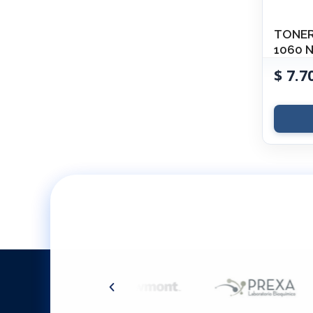
TONER
1060 
$
7.7