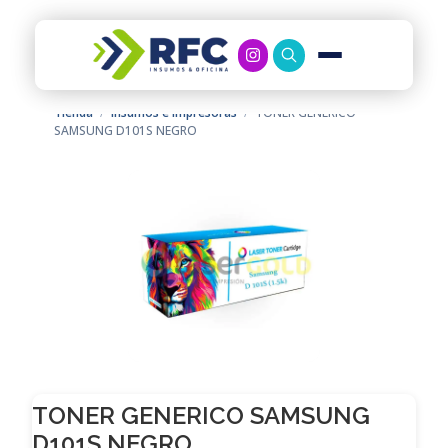
RFC Soluciones
Con 35 años de experiencia, RFC se especializa en muebles de oficina, soluciones tecnológicas y servicio técnico en Río Gallegos. Equipamos espacios de trabajo modernos y eficientes.
Tienda
/
Insumos e Impresoras
/
TONER GENERICO
SAMSUNG D101S NEGRO
TONER GENERICO SAMSUNG
D101S NEGRO