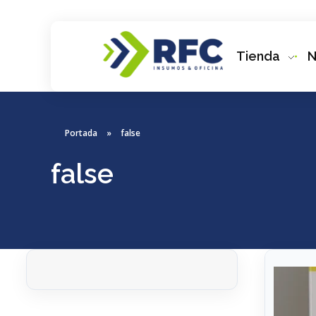
Tienda
N
RFC Soluciones
Con 35 años de experiencia, RFC se especializa en muebles de oficina, soluciones tecnológicas y servicio técnico en Río Gallegos. Equipamos espacios de trabajo modernos y eficientes.
Portada
»
false
false