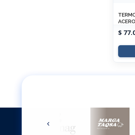
TERMO
ACER
$
77.