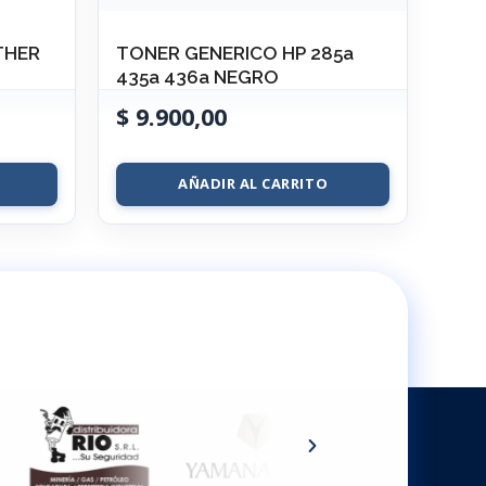
THER
TONER GENERICO HP 285a
435a 436a NEGRO
$
9.900,00
AÑADIR AL CARRITO