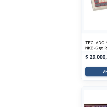
TECLADO 
NKB-Q50 R
$
29.000,
A