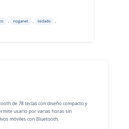
co
,
noganet
,
teclado
,
etooth de 78 teclas con diseño compacto y
ermite usarlo por varias horas sin
ivos móviles con Bluetooth.