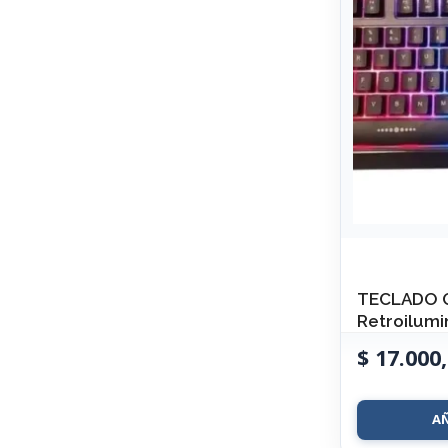
TECLADO 
Retroilum
$
17.000,
A