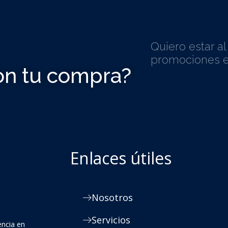
Quiero estar a
promociones e
on tu compra?
Enlaces útiles
Nosotros
Servicios
encia en