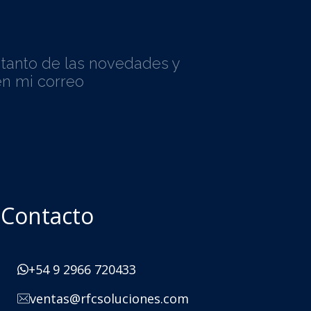
l tanto de las novedades y
n mi correo
Contacto
+54 9 2966 720433
ventas@rfcsoluciones.com