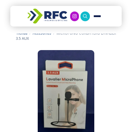
RFC Soluciones
Con 35 años de experiencia, RFC se especializa en muebles de oficina, soluciones tecnológicas y servicio técnico en Río Gallegos. Equipamos espacios de trabajo modernos y eficientes.
Tienda
/
Accesorios
/
MICROFONO CORBATERO LAVALIER
3.5 AUX