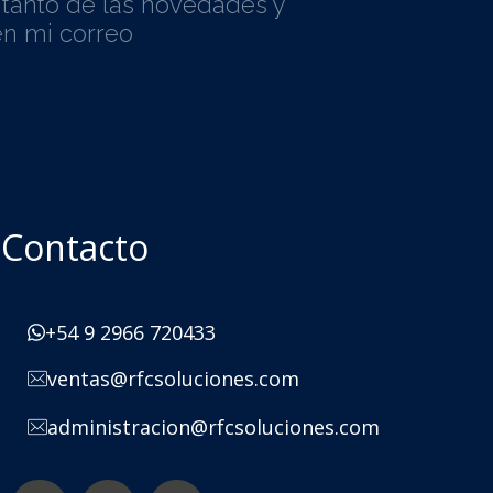
l tanto de las novedades y
n mi correo
Contacto
+54 9 2966 720433
ventas@rfcsoluciones.com
administracion@rfcsoluciones.com