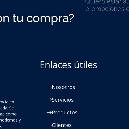
Quiero estar a
promociones e
on tu compra?
Enlaces útiles
Nosotros
Servicios
encia en
zada. Se
Productos
ware como
 modernos y
Clientes
.