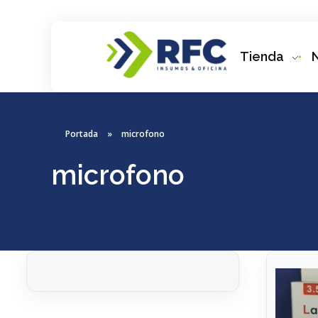
Tienda
RFC Soluciones
Con 35 años de experiencia, RFC se especializa en muebles de oficina, soluciones tecnológicas y servicio técnico en Río Gallegos. Equipamos espacios de trabajo modernos y eficientes.
Portada
»
microfono
microfono