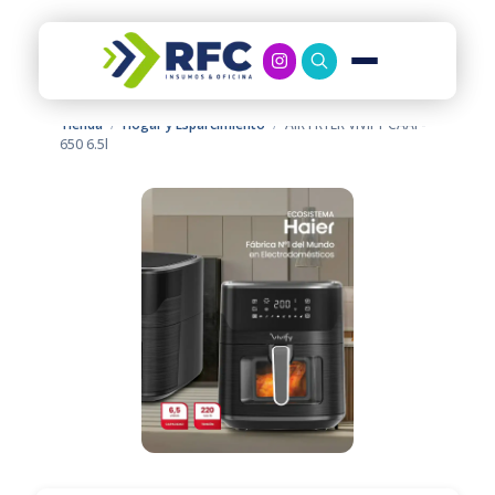
RFC Soluciones
Con 35 años de experiencia, RFC se especializa en muebles de oficina, soluciones tecnológicas y servicio técnico en Río Gallegos. Equipamos espacios de trabajo modernos y eficientes.
Tienda
/
Hogar y Esparcimiento
/
AIR FRYER VIVIFY CAAF-
650 6.5l