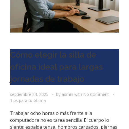
Cómo elegir la silla de
oficina ideal para largas
jornadas de trabajo
septiembre 24, 2025
by
admin
with
No Comment
Tips para tu oficina
Trabajar ocho horas o más frente a la
computadora no es tarea sencilla. El cuerpo lo
siente: espalda tensa, hombros cargados, piernas