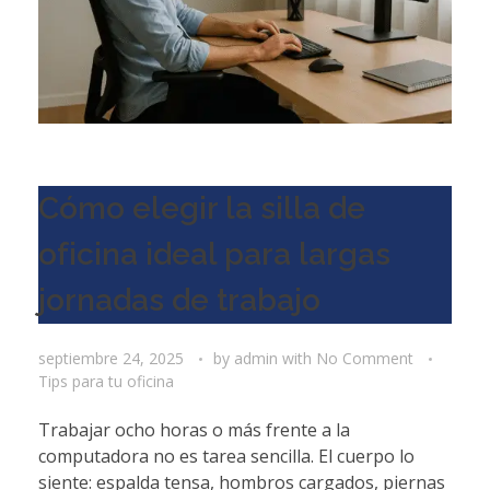
Cómo elegir la silla de
oficina ideal para largas
jornadas de trabajo
septiembre 24, 2025
by
admin
with
No Comment
Tips para tu oficina
Trabajar ocho horas o más frente a la
computadora no es tarea sencilla. El cuerpo lo
siente: espalda tensa, hombros cargados, piernas