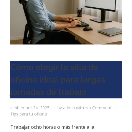
Cómo elegir la silla de
oficina ideal para largas
jornadas de trabajo
septiembre 24, 2025
by
admin
with
No Comment
Tips para tu oficina
Trabajar ocho horas o más frente a la