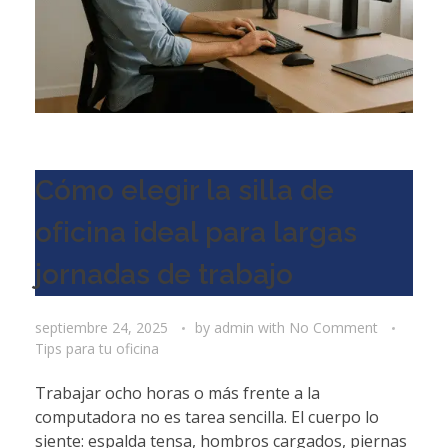
Cómo elegir la silla de
oficina ideal para largas
jornadas de trabajo
septiembre 24, 2025
by
admin
with
No Comment
Tips para tu oficina
Trabajar ocho horas o más frente a la
computadora no es tarea sencilla. El cuerpo lo
siente: espalda tensa, hombros cargados, piernas