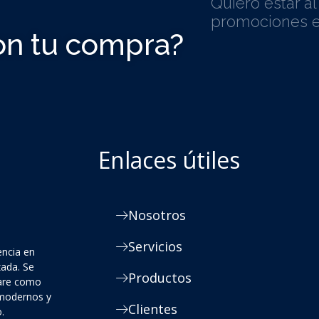
Quiero estar a
promociones e
on tu compra?
Enlaces útiles
Nosotros
Servicios
encia en
zada. Se
Productos
ware como
 modernos y
Clientes
.