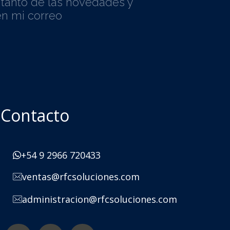
l tanto de las novedades y
n mi correo
Contacto
+54 9 2966 720433
ventas@rfcsoluciones.com
administracion@rfcsoluciones.com