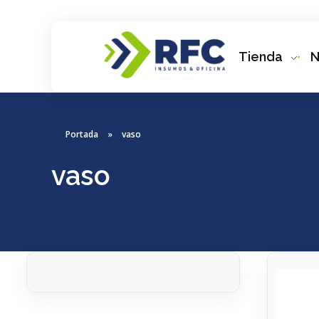
Tienda
N
RFC Soluciones
Con 35 años de experiencia, RFC se especializa en muebles de oficina, soluciones tecnológicas y servicio técnico en Río Gallegos. Equipamos espacios de trabajo modernos y eficientes.
Portada
»
vaso
vaso