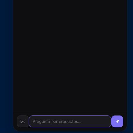
Contacto
+54 9 2966 720433
ventas@rfcsoluciones.com
administracion@rfcsoluciones.com
© 2026 RFC S.A. - Todos