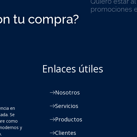
Quiero estar a
promociones e
on tu compra?
Enlaces útiles
Nosotros
Servicios
encia en
zada. Se
Productos
ware como
 modernos y
Clientes
.