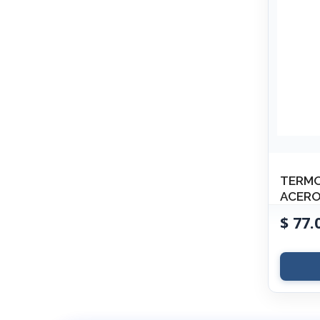
TERMO
ACER
$
77.