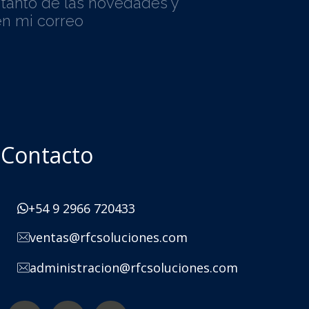
l tanto de las novedades y
n mi correo
Contacto
+54 9 2966 720433
ventas@rfcsoluciones.com
administracion@rfcsoluciones.com