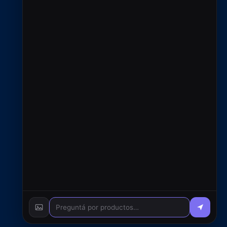
Contacto
+54 9 2966 720433
ventas@rfcsoluciones.com
administracion@rfcsoluciones.com
© 2026 RFC S.A. - Todos