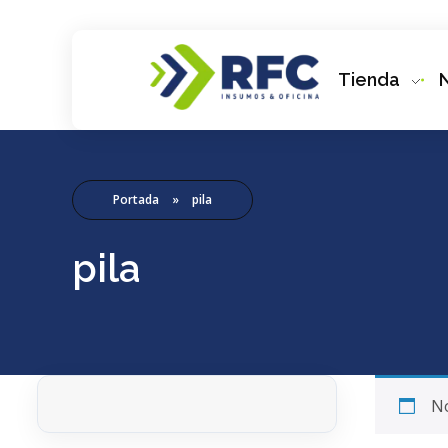
Tienda
RFC Soluciones
Con 35 años de experiencia, RFC se especializa en muebles de oficina, soluciones tecnológicas y servicio técnico en Río Gallegos. Equipamos espacios de trabajo modernos y eficientes.
Portada
»
pila
pila
No