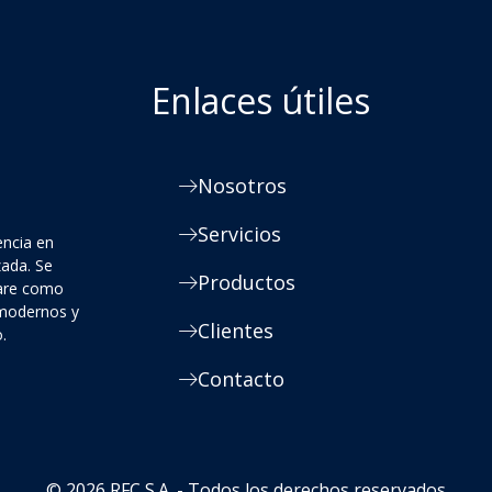
Enlaces útiles
Nosotros
Servicios
encia en
zada. Se
Productos
ware como
 modernos y
Clientes
.
Contacto
© 2026 RFC S.A. - Todos los derechos reservados