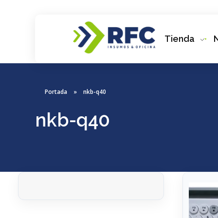
Tienda
RFC Soluciones
Con 35 años de experiencia, RFC se especializa en muebles de oficina, soluciones tecnológicas y servicio técnico en Río Gallegos. Equipamos espacios de trabajo modernos y eficientes.
Portada
»
nkb-q40
nkb-q40