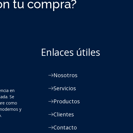
on tu compra?
Enlaces útiles
Nosotros
Servicios
encia en
zada. Se
Productos
ware como
 modernos y
Clientes
.
Contacto