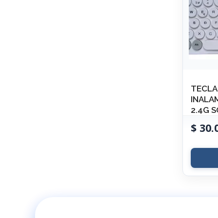
TECLA
INALA
2.4G 
$
30.