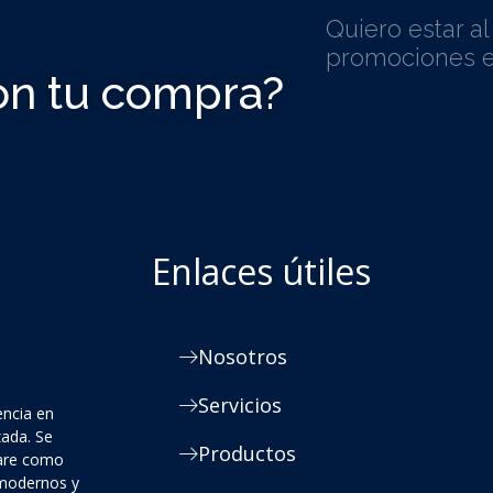
Quiero estar a
promociones e
on tu compra?
Enlaces útiles
Nosotros
Servicios
encia en
zada. Se
Productos
ware como
 modernos y