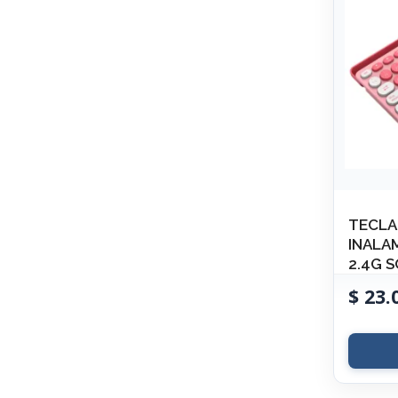
TECLA
INALA
2.4G 
$
23.