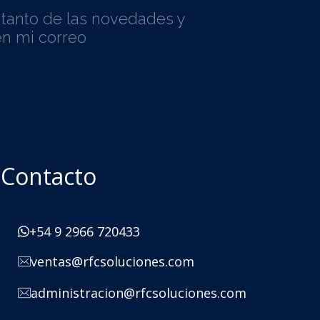
l tanto de las novedades y
n mi correo
Contacto
+54 9 2966 720433
ventas@rfcsoluciones.com
administracion@rfcsoluciones.com