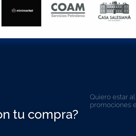
Quiero estar a
promociones e
on tu compra?