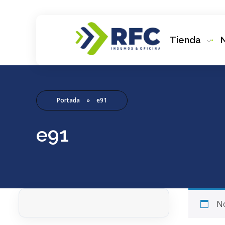
Tienda
RFC Soluciones
Con 35 años de experiencia, RFC se especializa en muebles de oficina, soluciones tecnológicas y servicio técnico en Río Gallegos. Equipamos espacios de trabajo modernos y eficientes.
Portada
»
e91
e91
No