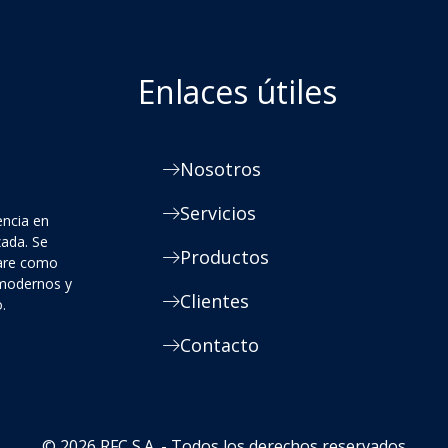
Enlaces útiles
Nosotros
Servicios
encia en
zada. Se
Productos
ware como
 modernos y
Clientes
.
Contacto
© 2026 RFC S.A. - Todos los derechos reservados