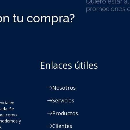
Quiero estar a
promociones e
on tu compra?
Enlaces útiles
Nosotros
Servicios
encia en
zada. Se
Productos
ware como
 modernos y
Clientes
.