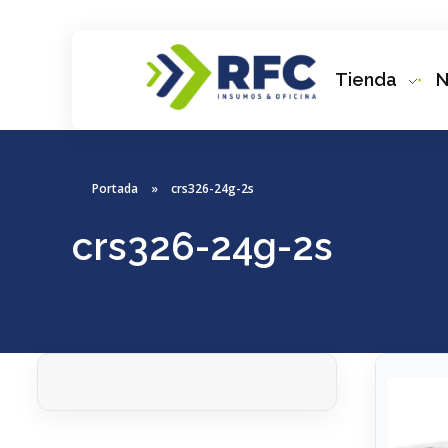
Tienda
N
RFC Soluciones
Con 35 años de experiencia, RFC se especializa en muebles de oficina, soluciones tecnológicas y servicio técnico en Río Gallegos. Equipamos espacios de trabajo modernos y eficientes.
Portada
»
crs326-24g-2s
crs326-24g-2s