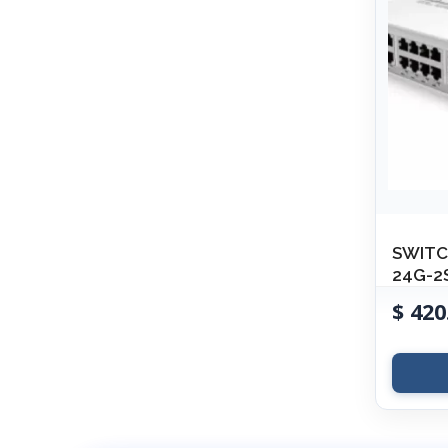
SWITC
24G-2S
$
420