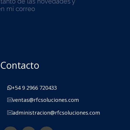
l tanto de las novedades y
n mi correo
Contacto
+54 9 2966 720433
ventas@rfcsoluciones.com
administracion@rfcsoluciones.com