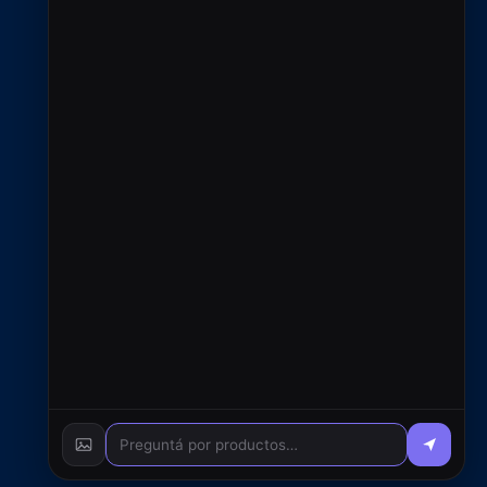
Contacto
+54 9 2966 720433
ventas@rfcsoluciones.com
administracion@rfcsoluciones.com
© 2026 RFC S.A. - Todos